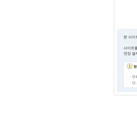
본 사이
사이트를
연장 결
유
- 
- 